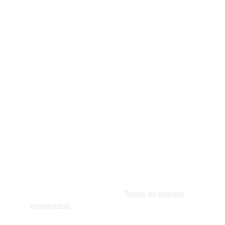
Contato
Fale connosco para marcar a sua aula 
experimental
EMAIL
sementemusical.ccs@gmail.com
TELEFONE
+351939582994
© 2025 Semente Musical. 
Todos os direitos 
reservados
.